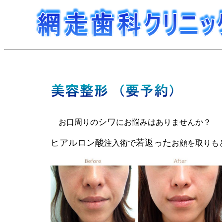
シワ
お口周りの
にお悩みはありませんか？
ヒアルロン酸
若返った
注入術で
お顔を取りも