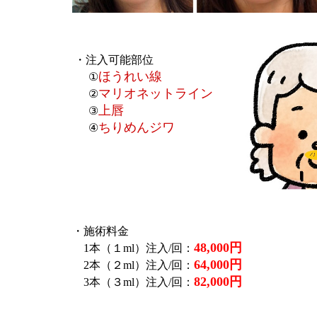
・注入可能部位
ほうれい線
①
マリオネットライン
②
上唇
③
ちりめんジワ
④
・施術料金
48,000円
1本（１ml）注入/回：
64,000円
2本（２ml）注入/回：
82,000円
3本（３ml）注入/回：